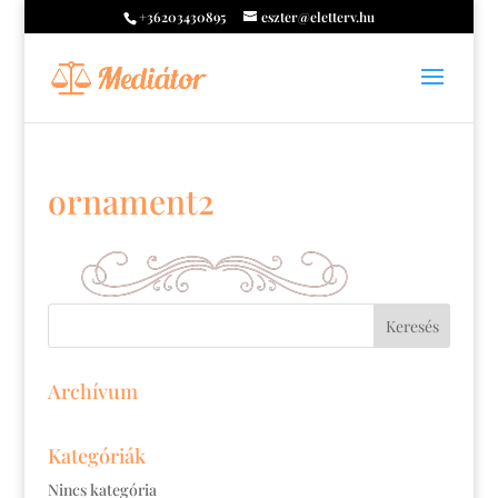
+36203430895
eszter@eletterv.hu
ornament2
Archívum
Kategóriák
Nincs kategória