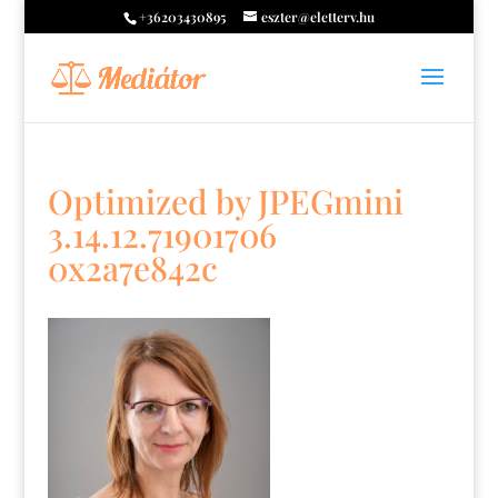
+36203430895
eszter@eletterv.hu
Optimized by JPEGmini
3.14.12.71901706
0x2a7e842c