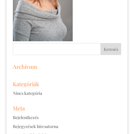
Archívum
Kategóriák
Nincs kategória
Meta
Bejelentkezés
Bejegyzések hírcsatorna