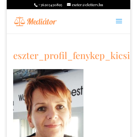
+36203430895
eszter@eletterv.hu
eszter_profil_fenykep_kicsi